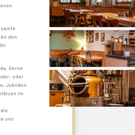
genen
gesamte
. An den
Uhr
 da. Gerne
nder- oder
e, Jubiläen
plätzen im
n
 die
ie uns