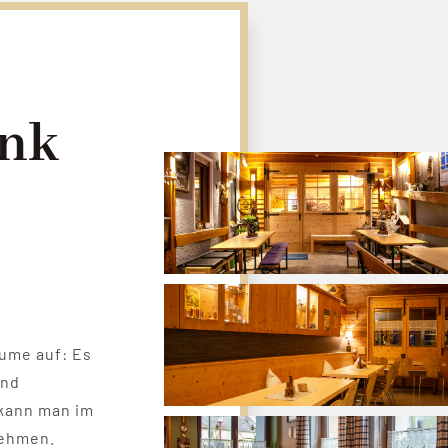
ank
äume auf: Es
und
kann man im
nehmen.